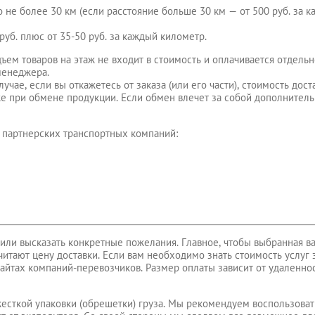
но не более 30 км (если расстояние больше 30 км — от 500 руб. за
руб. плюс от 35-50 руб. за каждый километр.
ъем товаров на этаж не входит в стоимость и оплачивается отдельн
 менеджера.
чае, если вы откажетесь от заказа (или его части), стоимость дост
же при обмене продукции. Если обмен влечет за собой дополнител
 партнерских транспортных компаний:
или высказать конкретные пожелания. Главное, чтобы выбранная в
итают цену доставки. Если вам необходимо знать стоимость услуг 
айтах компаний-перевозчиков. Размер оплаты зависит от удаленнос
есткой упаковки (обрешетки) груза. Мы рекомендуем воспользовать