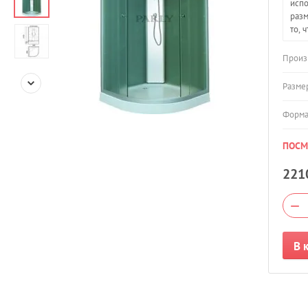
испо
разм
то, 
Произ
Разме
Форм
ПОСМ
221
−
В 