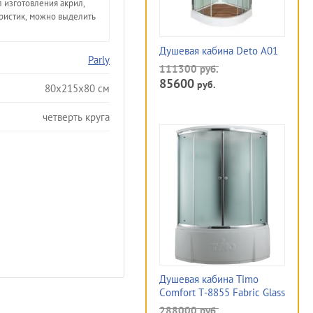
л изготовления акрил,
ристик, можно выделить
Душевая кабина Deto А01
Parly
111300
руб.
85600
руб.
80x215x80 см
четверть круга
Душевая кабина Timo
Comfort T-8855 Fabric Glass
288000
руб.