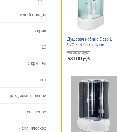
низкий поддон
акрил
Душевая кабина Deto L
920 R N без крыши
10
49500
руб.
38100
руб.
с крышей
нет
раздвижные двери
рифленое
механическое