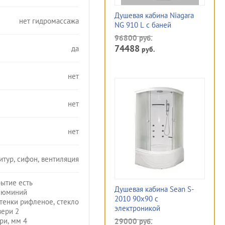
Душевая кабина Niagara
нет гидромассажа
NG 910 L с баней
96800
руб.
74488
да
руб.
нет
нет
нет
итур, сифон, вентиляция
ытие есть
Душевая кабина Sean S-
люминий
2010 90x90 с
тенки рифленое, стекло
электроникой
вери 2
ри, мм 4
29000
руб.