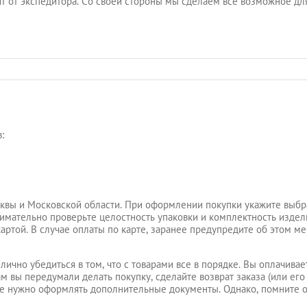
ят от экспедитора. Со своей стороны мы сделаем все возможное для
:
квы и Московской области. При оформлении покупки укажите выбр
внимательно проверьте целостность упаковки и комплектность издели
картой. В случае оплаты по карте, заранее предупредите об этом м
лично убедиться в том, что с товарами все в порядке. Вы оплачивае
ам вы передумали делать покупку, сделайте возврат заказа (или его 
не нужно оформлять дополнительные документы. Однако, помните о 