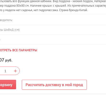
льзовать все функции данной кабинки. Вид поддона - низкий поддон, материа
ер поддона 80х80 см. Наличие крыши: с крышей. Из примечательных характе
что у модели нет сиденья, нет гидромассажа. Страна бренда Китай.
водитель:
ры ШхВхД (см)
а
ОТРЕТЬ ВСЕ ПАРАМЕТРЫ
07
руб.
+
корзину
Рассчитать доставку в мой город