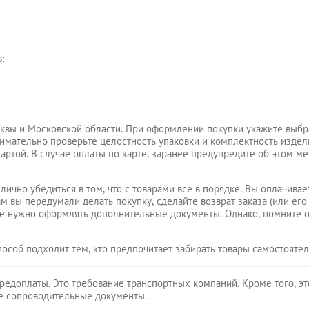
:
квы и Московской области. При оформлении покупки укажите выбр
внимательно проверьте целостность упаковки и комплектность издели
картой. В случае оплаты по карте, заранее предупредите об этом м
лично убедиться в том, что с товарами все в порядке. Вы оплачивае
ам вы передумали делать покупку, сделайте возврат заказа (или его 
не нужно оформлять дополнительные документы. Однако, помните о 
особ подходит тем, кто предпочитает забирать товары самостоятел
доплаты. Это требование транспортных компаний. Кроме того, это 
е сопроводительные документы.