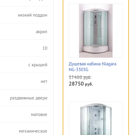
низкий поддон
акрил
10
Душевая кабина Niagara
с крышей
NG-3303G
37400
руб.
нет
28750
руб.
раздвижные двери
матовое
механическое