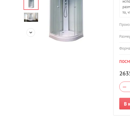
испо
разм
то, 
Произ
Разме
Форм
ПОСМ
263
−
В 