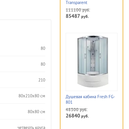
Transparent
111100
руб.
85487
руб.
80
80
210
80x210x80 см
Душевая кабина Fresh FG-
801
48300
руб.
80х80 см
26840
руб.
четверть круга