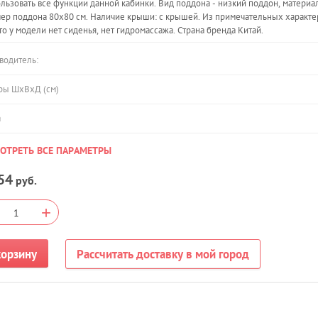
льзовать все функции данной кабинки. Вид поддона - низкий поддон, материа
ер поддона 80х80 см. Наличие крыши: с крышей. Из примечательных характе
что у модели нет сиденья, нет гидромассажа. Страна бренда Китай.
водитель:
ры ШхВхД (см)
а
ОТРЕТЬ ВСЕ ПАРАМЕТРЫ
54
руб.
+
корзину
Рассчитать доставку в мой город