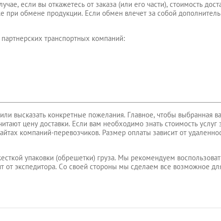
чае, если вы откажетесь от заказа (или его части), стоимость дост
же при обмене продукции. Если обмен влечет за собой дополнител
 партнерских транспортных компаний:
или высказать конкретные пожелания. Главное, чтобы выбранная в
итают цену доставки. Если вам необходимо знать стоимость услуг 
айтах компаний-перевозчиков. Размер оплаты зависит от удаленнос
есткой упаковки (обрешетки) груза. Мы рекомендуем воспользовать
ят от экспедитора. Со своей стороны мы сделаем все возможное для