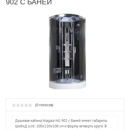
902 С БАНЕЙ
(0 голосов)
Душевая кабина Niagara NG 902 с баней имеет габариты
ШхВхД (см): 100x220x100 см и форму четверть круга. В