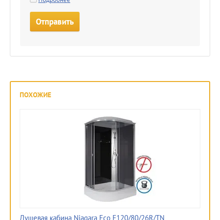
ПОХОЖИЕ
Душевая кабина Niagara Eco E120/80/26R/TN
Ду