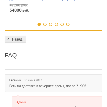
эл
47200
руб.
34000
65
руб.
50
Назад
FAQ
Евгений
30 июня 2023
Есть ли доставка в вечернее время, после 21:00?
Админ