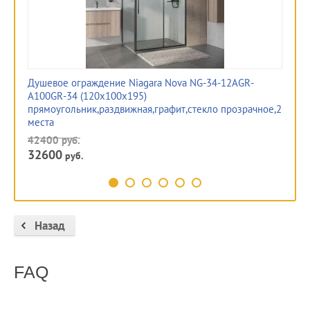
Ду
37
28
Душевое ограждение Niagara Nova NG-34-12AGR-
A100GR-34 (120х100х195)
прямоугольник,раздвижная,графит,стекло прозрачное,2
места
42400
руб.
32600
руб.
Назад
FAQ