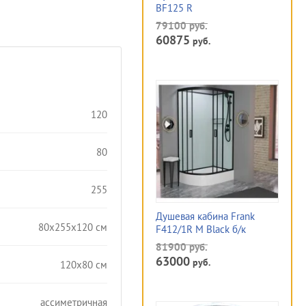
BF125 R
79100
руб.
60875
руб.
120
80
255
Душевая кабина Frank
80x255x120 см
F412/1R М Black б/к
81900
руб.
63000
руб.
120х80 см
ассиметричная