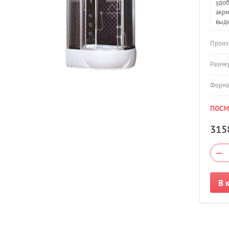
удоб
акри
выде
Произ
Разме
Форм
ПОСМ
315
−
В 