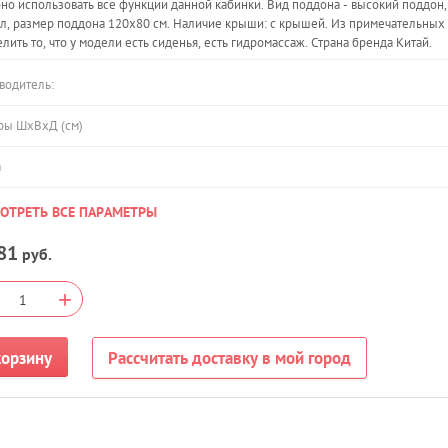
но использовать все функции данной кабинки. Вид поддона - высокий поддон,
л, размер поддона 120х80 см. Наличие крыши: с крышей. Из примечательных
лить то, что у модели есть сиденья, есть гидромассаж. Страна бренда Китай.
водитель:
ры ШхВхД (см)
а
ОТРЕТЬ ВСЕ ПАРАМЕТРЫ
81
руб.
+
корзину
Рассчитать доставку в мой город